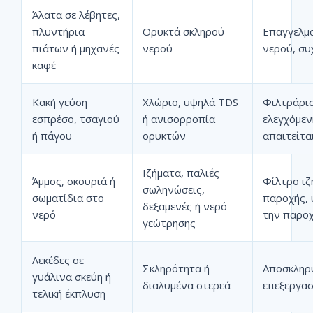
Άλατα σε λέβητες,
πλυντήρια
Ορυκτά σκληρού
Επαγγελμ
πιάτων ή μηχανές
νερού
νερού, συ
καφέ
Κακή γεύση
Χλώριο, υψηλά TDS
Φιλτράρισ
εσπρέσο, τσαγιού
ή ανισορροπία
ελεγχόμεν
ή πάγου
ορυκτών
απαιτείτα
Ιζήματα, παλιές
Άμμος, σκουριά ή
Φίλτρο ιζ
σωληνώσεις,
σωματίδια στο
παροχής, 
δεξαμενές ή νερό
νερό
την παρο
γεώτρησης
Λεκέδες σε
Σκληρότητα ή
Αποσκληρ
γυάλινα σκεύη ή
διαλυμένα στερεά
επεξεργασ
τελική έκπλυση