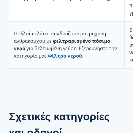
π
γ
Σ
Πολλοί πελάτες συνδυάζουν μια μηχανή
θ
ανθρακούχου με
φιλτραρισμένο πόσιμο
α
νερό
για βελτιωμένη γεύση. Εξερευνήστε την
ν
κατηγορία μας
Φίλτρα νερού
.
κ
Σχετικές κατηγορίες
και οδηγοί