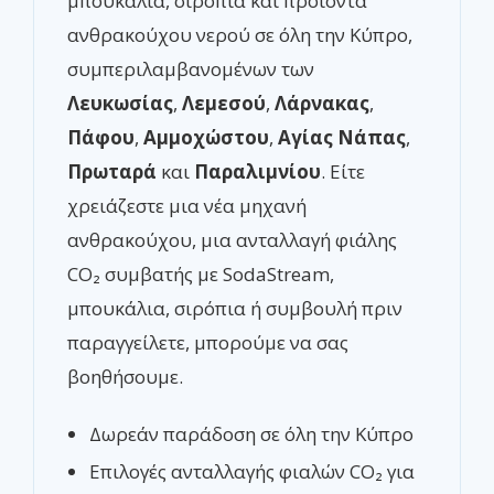
μπουκάλια, σιρόπια και προϊόντα
ανθρακούχου νερού σε όλη την Κύπρο,
συμπεριλαμβανομένων των
Λευκωσίας
,
Λεμεσού
,
Λάρνακας
,
Πάφου
,
Αμμοχώστου
,
Αγίας Νάπας
,
Πρωταρά
και
Παραλιμνίου
. Είτε
χρειάζεστε μια νέα μηχανή
ανθρακούχου, μια ανταλλαγή φιάλης
CO₂ συμβατής με SodaStream,
μπουκάλια, σιρόπια ή συμβουλή πριν
παραγγείλετε, μπορούμε να σας
βοηθήσουμε.
Δωρεάν παράδοση σε όλη την Κύπρο
Επιλογές ανταλλαγής φιαλών CO₂ για