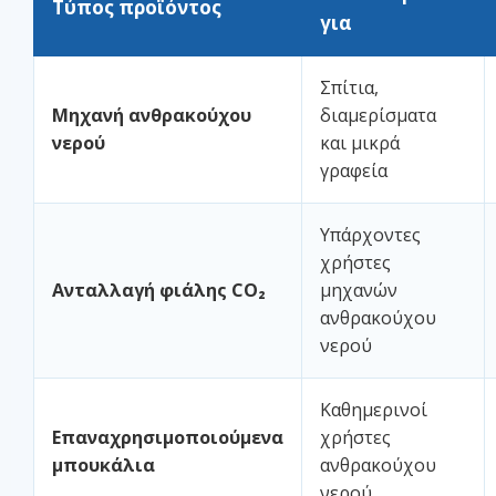
Τύπος προϊόντος
για
Σπίτια,
Μηχανή ανθρακούχου
διαμερίσματα
νερού
και μικρά
γραφεία
Υπάρχοντες
χρήστες
Ανταλλαγή φιάλης CO₂
μηχανών
ανθρακούχου
νερού
Καθημερινοί
Επαναχρησιμοποιούμενα
χρήστες
μπουκάλια
ανθρακούχου
νερού