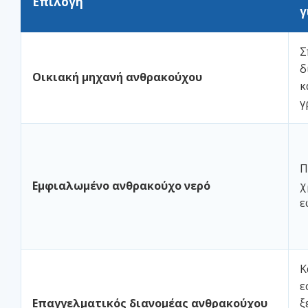
Επιλογή
γ
Σ
δ
Οικιακή μηχανή ανθρακούχου
κ
γ
Π
Εμφιαλωμένο ανθρακούχο νερό
χ
ε
Κ
ε
Επαγγελματικός διανομέας ανθρακούχου
ξ