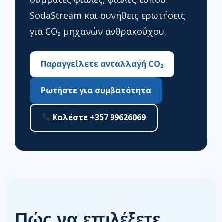
SodaStream και συνήθεις ερωτήσεις
για CO₂ μηχανών ανθρακούχου.
Παραγγείλετε ανταλλαγή CO₂
Ρωτήστε για συμβατότητα
Καλέστε +357 99626069
Πώς να επιλέξετε