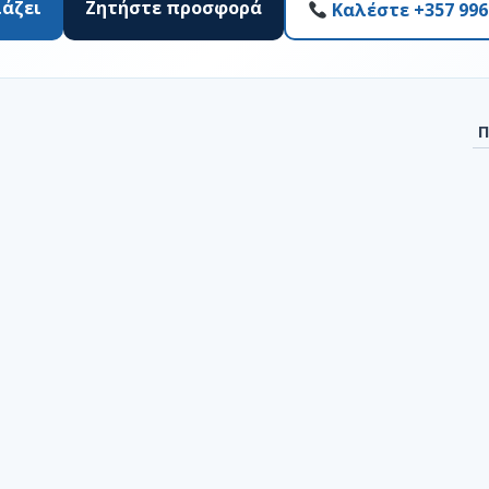
ιάζει
Ζητήστε προσφορά
Καλέστε +357 996