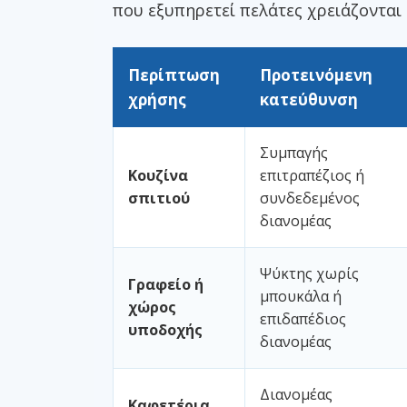
που εξυπηρετεί πελάτες χρειάζονται
Περίπτωση
Προτεινόμενη
χρήσης
κατεύθυνση
Συμπαγής
Κουζίνα
επιτραπέζιος ή
σπιτιού
συνδεδεμένος
διανομέας
Ψύκτης χωρίς
Γραφείο ή
μπουκάλα ή
χώρος
επιδαπέδιος
υποδοχής
διανομέας
Διανομέας
Καφετέρια,