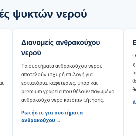
γές ψυκτών νερού
Διανομείς ανθρακούχου
Ε
νερού
Ο
χ
Τα συστήματα ανθρακούχου νερού
π
αποτελούν ισχυρή επιλογή για
θ
αι
εστιατόρια, καφετέριες, μπαρ και
θ
premium γραφεία που θέλουν παγωμένο
ανθρακούχο νερό κατόπιν ζήτησης.
Δ
Ρωτήστε για συστήματα
ανθρακούχου →