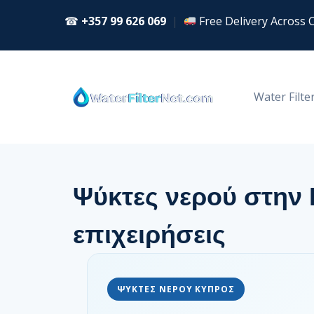
Skip
☎
+357 99 626 069
|
Free Delivery Across 
to
content
Water Filte
Ψύκτες νερού στην 
επιχειρήσεις
ΨΥΚΤΕΣ ΝΕΡΟΥ ΚΥΠΡΟΣ