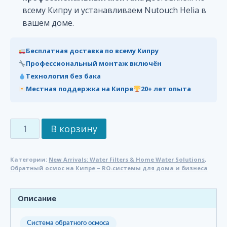
всему Кипру и устанавливаем Nutouch Helia в
вашем доме.
Бесплатная доставка по всему Кипру
Профессиональный монтаж включён
Технология без бака
Местная поддержка на Кипре
20+ лет опыта
Количество
В корзину
товара
Nutouch
Категории:
New Arrivals: Water Filters & Home Water Solutions
,
Helia
Обратный осмос на Кипре – RO-системы для дома и бизнеса
800
GPD
Описание
-
Система
обратного
Система обратного осмоса