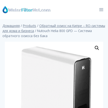
Перейти
к
контенту
Домашняя
/
Products
/
Обратный осмос на Кипре – RO-системы
для дома и бизнеса
/
Nutouch Helia 800 GPD — Система
обратного осмоса без бака