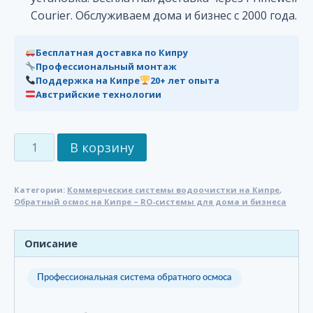
Courier. Обслуживаем дома и бизнес с 2000 года.
Бесплатная доставка по Кипру
Профессиональный монтаж
Поддержка на Кипре
20+ лет опыта
Австрийские технологии
Количество
В корзину
товара
BWT
Категории:
Коммерческие системы водоочистки на Кипре
,
RObust
Обратный осмос на Кипре – RO-системы для дома и бизнеса
1500
–
Описание
Профессиональная
система
обратного
Профессиональная система обратного осмоса
осмоса