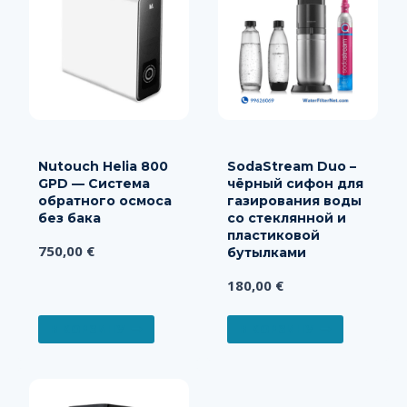
Nutouch Helia 800
SodaStream Duo –
GPD — Система
чёрный сифон для
обратного осмоса
газирования воды
без бака
со стеклянной и
пластиковой
750,00
€
бутылками
180,00
€
В КОРЗИНУ
В КОРЗИНУ